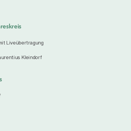
reskreis
 mit Liveübertragung
aurentius Kleindorf
s
f