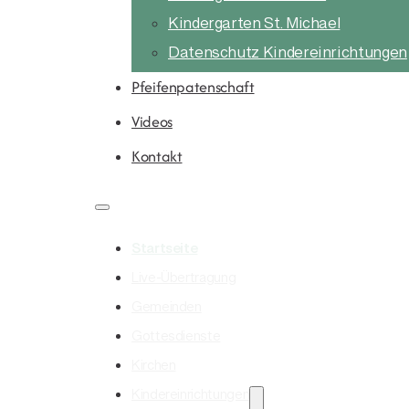
Kindergarten St. Michael
Datenschutz Kindereinrichtungen
Pfeifenpatenschaft
Videos
Kontakt
Startseite
Live-Übertragung
Gemeinden
Gottesdienste
Kirchen
Kindereinrichtungen