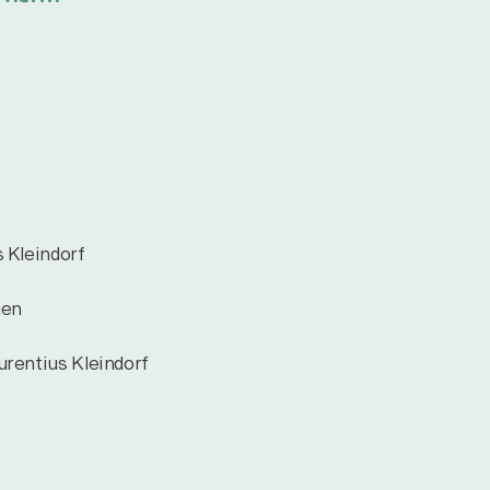
s Kleindorf
gen
urentius Kleindorf