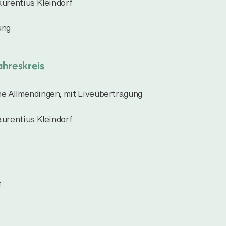
aurentius Kleindorf
ung
ahreskreis
he Allmendingen, mit Liveübertragung
aurentius Kleindorf
f