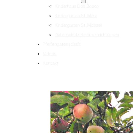
Kinderhaus Don Bosco
Kindergarten St. Maria
Kindergarten St. Michael
Datenschutz Kindereinrichtungen
Pfeifenpatenschaft
Videos
Kontakt