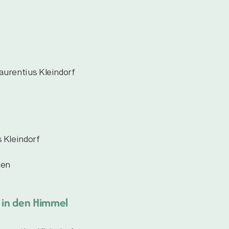
aurentius Kleindorf
s Kleindorf
gen
 in den Himmel